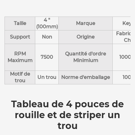
4 "
Taille
Marque
Keyi
(100mm)
Fabriqu
Support
Non
Origine
Chi
RPM
Quantité d'ordre
7500
10000
Maximum
Minimium
Motif de
Un trou
Norme d'emballage
100p
trou
Tableau de 4 pouces de
rouille et de striper un
trou