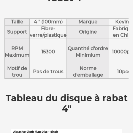
Taille
4 " (100mm)
Marque
Keying
Fibre-
Fabriqu
Support
Origine
verre/plastique
en Chin
RPM
Quantité d'ordre
15300
10000pc
Maximum
Minimium
Motif de
Norme
Pas de trous
10pcs
trou
d'emballage
Tableau du disque à rabat
4"