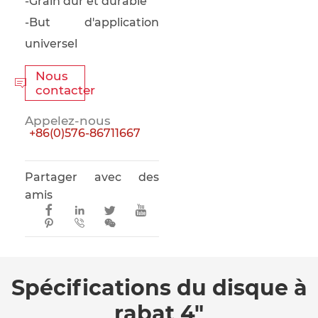
-Grain dur et durable
-But d'application
universel
Nous

contacter
Appelez-nous
+86(0)576-86711667
Partager avec des
amis







Spécifications du disque à
rabat 4"