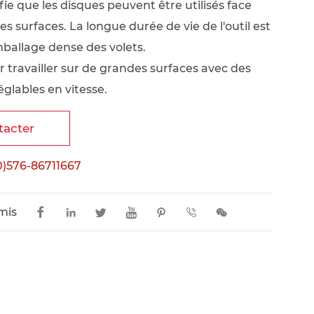
ifie que les disques peuvent être utilisés face
s surfaces. La longue durée de vie de l'outil est
ballage dense des volets.
r travailler sur de grandes surfaces avec des
glables en vitesse.
tacter
0)576-86711667
mis






